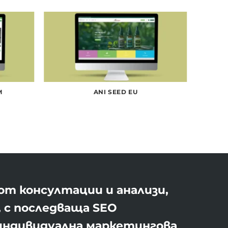
M
ANI SEED EU
от консултации и анализи,
о, с последваща SEO
 индивидуална маркетингова