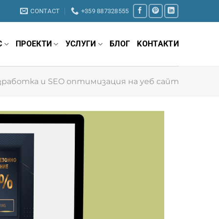
CONTACT
+359 887328555
С
ПРОЕКТИ
УСЛУГИ
БЛОГ
KОНТАКТИ
зработка и SEO оптимизация на уеб сайт