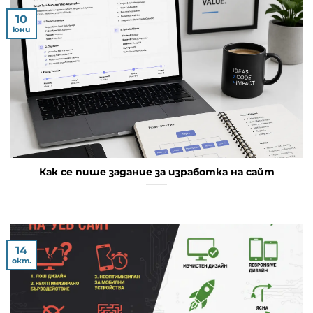
10
юни
Как се пише задание за изработка на сайт
14
окт.