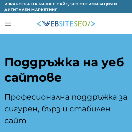
Skip
ИЗРАБОТКА НА БИЗНЕС САЙТ, SEO ОПТИМИЗАЦИЯ И
ДИГИТАЛЕН МАРКЕТИНГ
to
content
Поддръжка на уеб
сайтове
Професионална поддръжка за
сигурен, бърз и стабилен
сайт