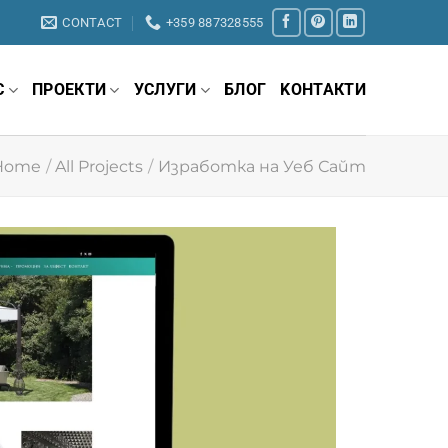
CONTACT
+359 887328555
С
ПРОЕКТИ
УСЛУГИ
БЛОГ
KОНТАКТИ
Home
/
All Projects
/
Изработка на Уеб Сайт