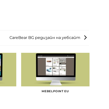
CareBear BG редизайн на уебсайт
MEBELPOINT EU