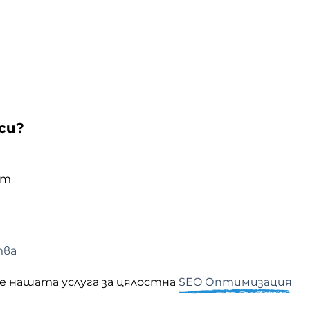
си?
йт
тва
е нашата услуга за цялостна
SEO Оптимизация