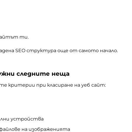
 сайтът ти.
радена SEO структура още от самото начало.
 нужни следните неща
ите критерии при класиране на уеб сайт:
е
илни устройства
 файлове на изображенията