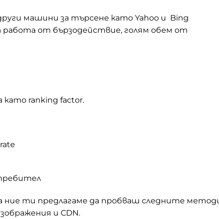
други машини за търсене като Yahoo и Bing
 работа от бързодействие, голям обем от
ато ranking factor.
rate
отребител
а ние ти предлагаме да пробваш следните методи
зображения и CDN.