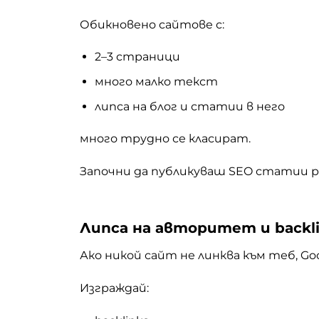
Обикновено сайтове с:
2–3 страници
много малко текст
липса на блог и статии в него
много трудно се класират.
Започни да публикуваш SEO статии ре
Липса на авторитет и backl
Ако никой сайт не линква към теб, Go
Изграждай: