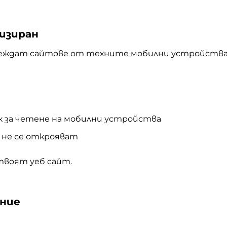
изиран
еждат сайтове от техните мобилни устройства
к за четене на мобилни устройства
не се открояват
твоят уеб сайт.
ние