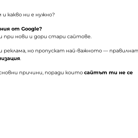
м и какво ни е нужно?
ния от Google?
 при нови и дори стари сайтове.
и реклама, но пропускат най-важното — правилна
мизация
.
сновни причини, поради които
сайтът ти не се