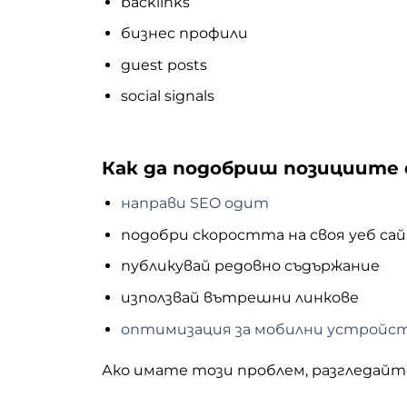
backlinks
бизнес профили
guest posts
social signals
Как да подобриш позициите 
направи SEO одит
подобри скоростта на своя уеб са
публикувай редовно съдържание
използвай вътрешни линкове
оптимизация за мобилни устройс
Ако имате този проблем, разгледайт