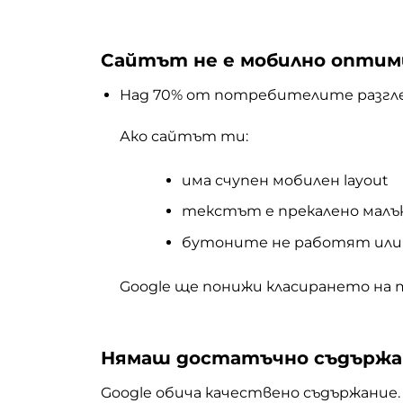
Сайтът не е мобилно оптим
Над 70% от потребителите разгл
Ако сайтът ти:
има счупен мобилен layout
текстът е прекалено малъ
бутоните не работят или 
Google ще понижи класирането на 
Нямаш достатъчно съдържа
Google обича качествено съдържание.