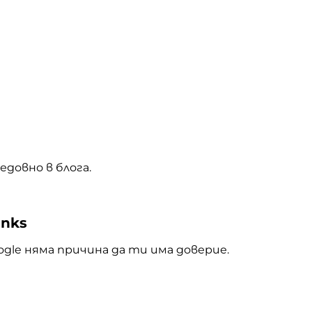
довно в блога.
inks
ogle няма причина да ти има доверие.