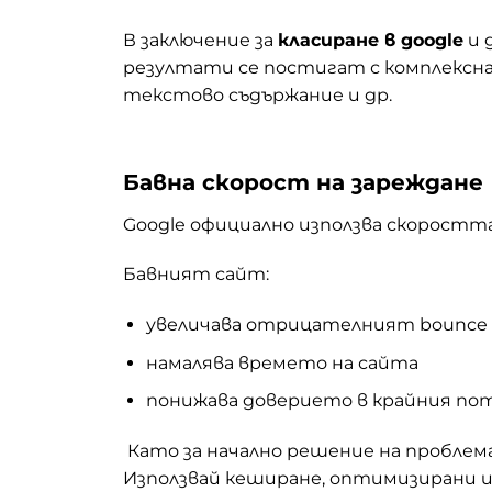
В заключение за
класиране в google
и 
резултати се постигат с комплексна
текстово съдържание и др.
Бавна скорост на зареждане
Google официално използва скоростта к
Бавният сайт:
увеличава отрицателният bounce 
намалява времето на сайта
понижава доверието в крайния п
Като за начално решение на проблем
Използвай кеширане, оптимизирани и