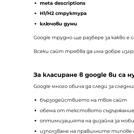
meta descriptions
H1/H2 структура
ключови думи
Google трудно ще разбере за какво е
Всеки сайт трябва да има добре изг
За класиране в google ви са
Google много обича да следи за следн
бързодействието на твоя сайт
обема от текстовото съдържани
оптимизацията на дизайна за моб
използване на правилните типове